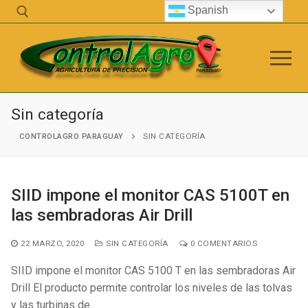
Ir
Spanish
al
contenido
Buscar:
Sin categoría
CONTROLAGRO PARAGUAY
SIN CATEGORÍA
info@controlagro.com
SIID impone el monitor CAS 5100T en
Empresa
las sembradoras Air Drill
Control Agro
22 MARZO, 2020
SIN CATEGORÍA
0 COMENTARIOS
Telemetric
SIID impone el monitor CAS 5100 T en las sembradoras Air
Servicio Técnico
Drill El producto permite controlar los niveles de las tolvas
y las turbinas de…