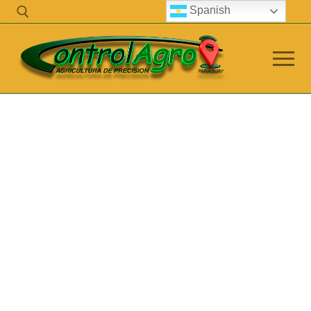
Spanish
info@controlagro.com
Empresa
Control Agro
Telemetric
Servicio Técnico