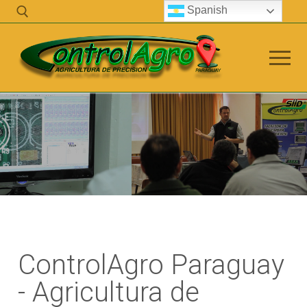
Spanish
info@controlagro.com
Empresa
Control Agro
ControlAgro Paraguay
Telemetric
- Agricultura de
Servicio Técnico