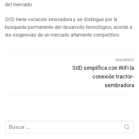
del mercado.
SIID tiene vocación innovadora y se distingue por la
búsqueda permanente del desarrollo tecnológico, acorde a
las exigencias de un mercado altamente competitivo.
Navegación
SIGUIENTE
de
Entrada
SIID simplifica con WiFi la
siguiente:
entradas
conexión tractor-
sembradora
Buscar: