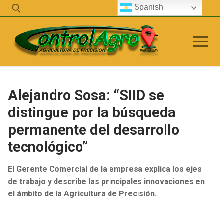
Ir
Spanish
al
contenido
Buscar:
Alejandro Sosa: “SIID se
distingue por la búsqueda
info@controlagro.com
permanente del desarrollo
tecnológico”
Empresa
Control Agro
El Gerente Comercial de la empresa explica los ejes
de trabajo y describe las principales innovaciones en
Telemetric
el ámbito de la Agricultura de Precisión.
Servicio Técnico