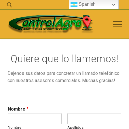
Spanish
Quiere que lo llamemos!
info@controlagro.com
Dejenos sus datos para concretar un llamado telefónico
con nuestros asesores comerciales. Muchas gracias!
Empresa
Control Agro
Telemetric
Nombre
*
Servicio Técnico
Nombre
Apellidos