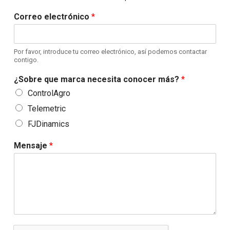
Videos
Correo electrónico
*
Descargas
Contactos
Por favor, introduce tu correo electrónico, así podemos contactar
contigo.
Código de Programador
¿Sobre que marca necesita conocer más?
*
ControlAgro
Telemetric
FJDinamics
Mensaje
*