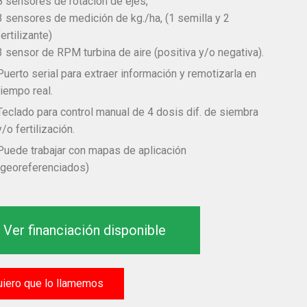
8 sensores de rotación de ejes,
3 sensores de medición de kg./ha, (1 semilla y 2
fertilizante)
3 sensor de RPM turbina de aire (positiva y/o negativa).
Puerto serial para extraer información y remotizarla en
tiempo real.
Teclado para control manual de 4 dosis dif. de siembra
y/o fertilización.
Puede trabajar con mapas de aplicación
(georeferenciados)
Ver financiación disponible
uiero que lo llamemos