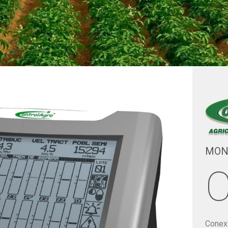
MON
C
Conexi