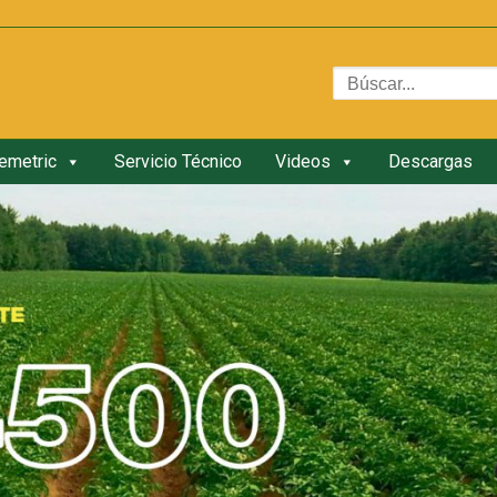
emetric
Servicio Técnico
Videos
Descargas
fo@controlagro.com
Control Agro
Telemetric
Servicio Técnico
Descargas
Contactos
Código de Programador