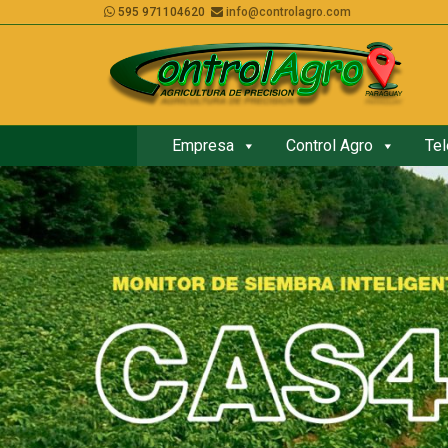
595 971104620
info@controlagro.com
Empresa
Control Agro
Tel
in
Empresa